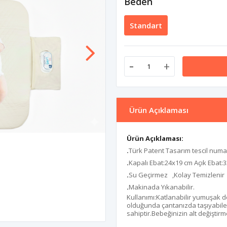
Beden
Standart
-
+
Ürün Açıklaması
Ürün Açıklaması:
.
Türk Patent Tasarım tescil numa
.
Kapalı Ebat:24x19 cm Açık Ebat:
.
Su Geçirmez ,Kolay Temizlenir
.
Makinada Yıkanabilir.
Kullanımı:Katlanabilir yumuşak d
olduğunda çantanızda taşıyabilec
sahiptir.Bebeğinizin alt değiştir