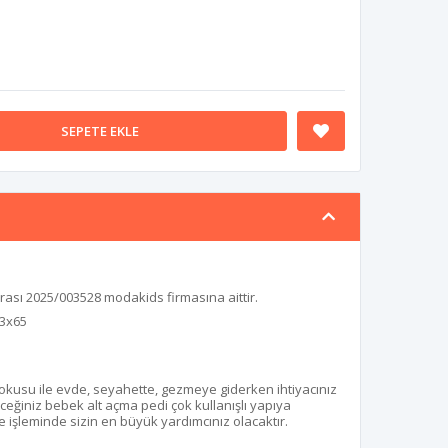
SEPETE EKLE
rası 2025/003528 modakids firmasına aittir.
33x65
okusu ile evde, seyahette, gezmeye giderken ihtiyacınız
eğiniz bebek alt açma pedi çok kullanışlı yapıya
me işleminde sizin en büyük yardımcınız olacaktır.