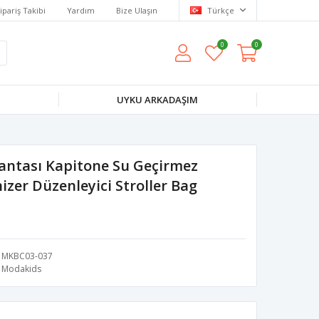
ipariş Takibi
Yardım
Bize Ulaşın
Türkçe
0
0
UYKU ARKADAŞIM
antası Kapitone Su Geçirmez
zer Düzenleyici Stroller Bag
MKBC03-037
Modakids