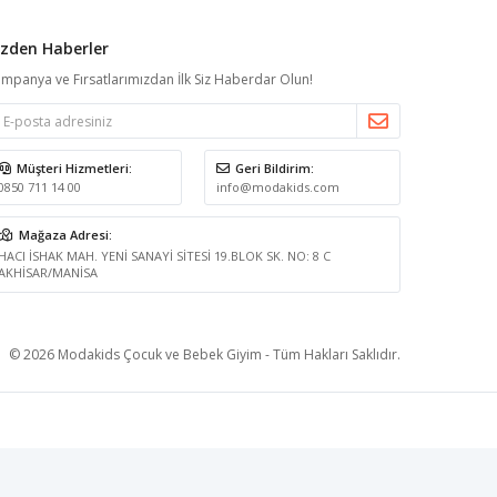
izden Haberler
mpanya ve Fırsatlarımızdan İlk Siz Haberdar Olun!
Müşteri Hizmetleri:
Geri Bildirim:
0850 711 14 00
info@modakids.com
Mağaza Adresi:
HACI İSHAK MAH. YENİ SANAYİ SİTESİ 19.BLOK SK. NO: 8 C
AKHİSAR/MANİSA
© 2026 Modakids Çocuk ve Bebek Giyim - Tüm Hakları Saklıdır.