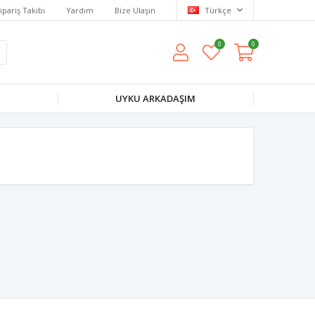
ipariş Takibi
Yardım
Bize Ulaşın
Türkçe
0
0
UYKU ARKADAŞIM