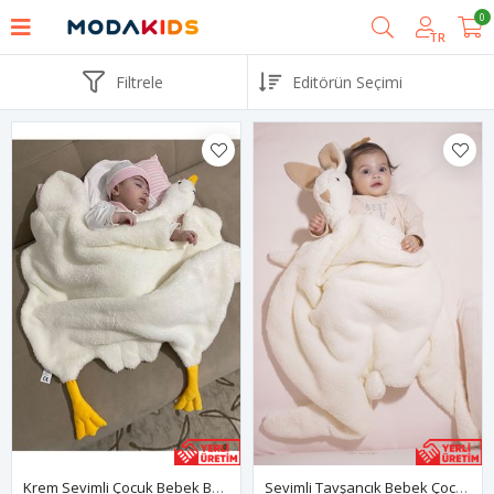
0
TR
Filtrele
Krem Sevimli Çocuk Bebek Battaniyesi Ördek Kışlık Peluş Welsoft Kaz Battaniye
Sevimli Tavşancık Bebek Çocuk Battaniyesi Kışlık Peluş Welsoft Tavşan Battaniye