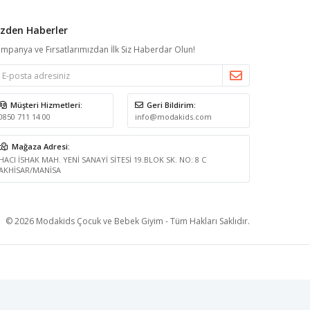
izden Haberler
mpanya ve Fırsatlarımızdan İlk Siz Haberdar Olun!
Müşteri Hizmetleri:
Geri Bildirim:
0850 711 14 00
info@modakids.com
Mağaza Adresi:
HACI İSHAK MAH. YENİ SANAYİ SİTESİ 19.BLOK SK. NO: 8 C
AKHİSAR/MANİSA
© 2026 Modakids Çocuk ve Bebek Giyim - Tüm Hakları Saklıdır.