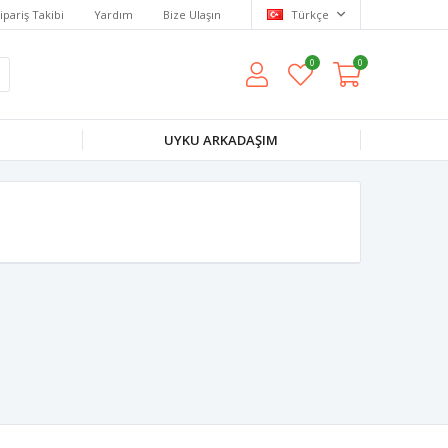
ipariş Takibi
Yardım
Bize Ulaşın
Türkçe
0
0
UYKU ARKADAŞIM