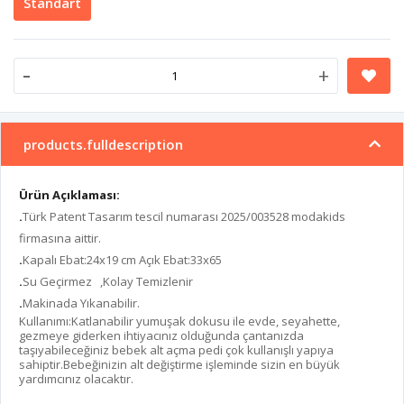
Standart
-
+
products.fulldescription
Ürün Açıklaması:
.
Türk Patent Tasarım tescil numarası 2025/003528 modakids
firmasına aittir.
.
Kapalı Ebat:24x19 cm Açık Ebat:33x65
.
Su Geçirmez ,Kolay Temizlenir
.
Makinada Yıkanabilir.
Kullanımı:Katlanabilir yumuşak dokusu ile evde, seyahette,
gezmeye giderken ihtiyacınız olduğunda çantanızda
taşıyabileceğiniz bebek alt açma pedi çok kullanışlı yapıya
sahiptir.Bebeğinizin alt değiştirme işleminde sizin en büyük
yardımcınız olacaktır.