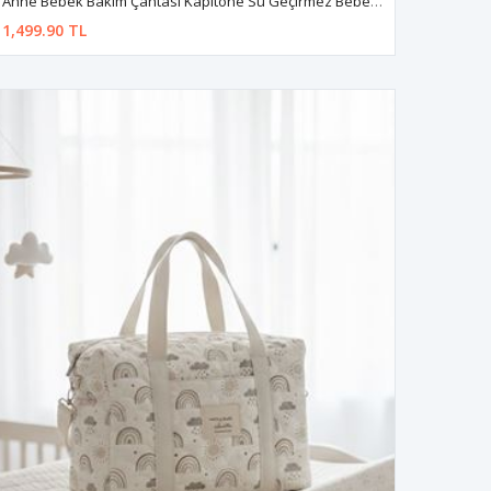
Anne Bebek Bakım Çantası Kapitone Su Geçirmez Bebek Arabası Organizer Düzenleyici Stroller Bag
1,499.90 TL