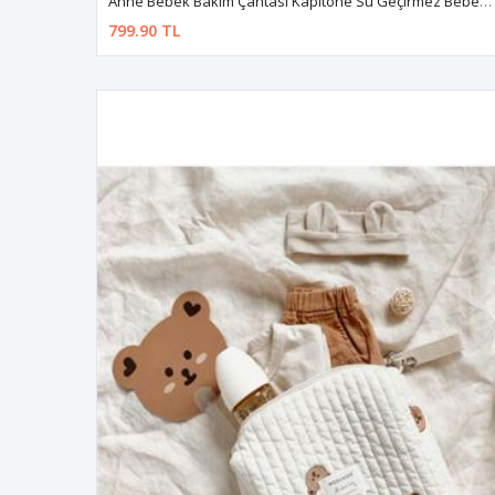
Anne Bebek Bakım Çantası Kapitone Su Geçirmez Bebek Arabası Organizer Düzenleyici Stroller Bag
799.90 TL