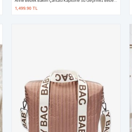
Anne Bebek Bakım Çantası Kapitone Su Geçirmez Bebek Arabası Organizer Düzenleyici Stroller Bag
1,499.90 TL