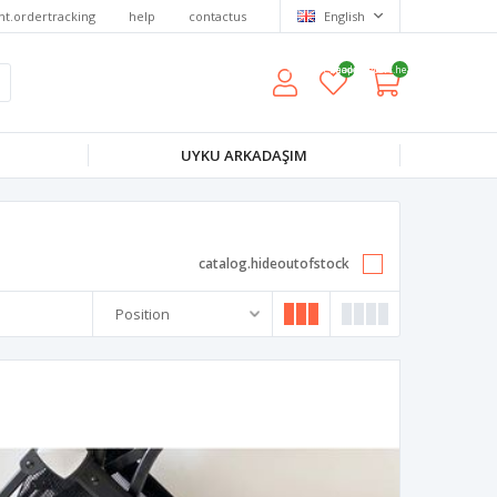
nt.ordertracking
help
contactus
English
wishlist.headerquantity
shoppingcart.headerquantity
UYKU ARKADAŞIM
catalog.hideoutofstock