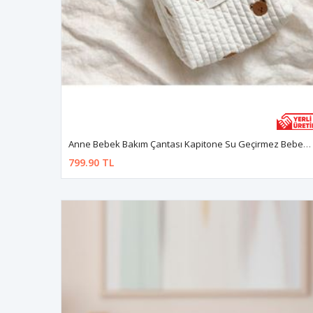
Anne Bebek Bakım Çantası Kapitone Su Geçirmez Bebek Arabası Organizer Düzenleyici Stroller Bag
799.90 TL