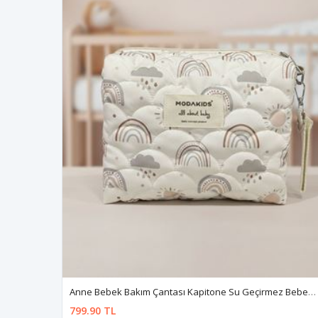
Anne Bebek Bakım Çantası Kapitone Su Geçirmez Bebek Arabası Organizer Düzenleyici Stroller Bag
799.90 TL