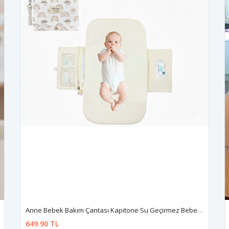
Anne Bebek Bakım Çantası Kapitone Su Geçirmez Bebek Arabası Organizer Düzenleyici Stroller Bag
649.90 TL