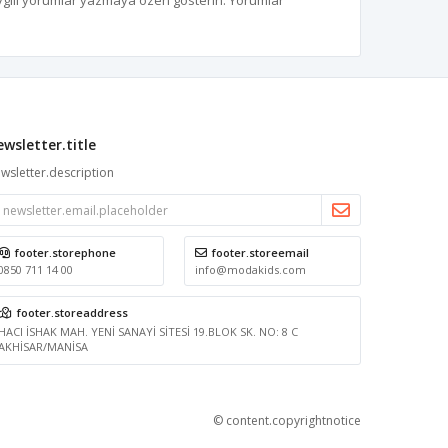
aygılı yorumlar yazmaya özen gösterin. Yorumlar
ewsletter.title
wsletter.description
footer.storephone
footer.storeemail
0850 711 14 00
info@modakids.com
footer.storeaddress
HACI İSHAK MAH. YENİ SANAYİ SİTESİ 19.BLOK SK. NO: 8 C
AKHİSAR/MANİSA
© content.copyrightnotice