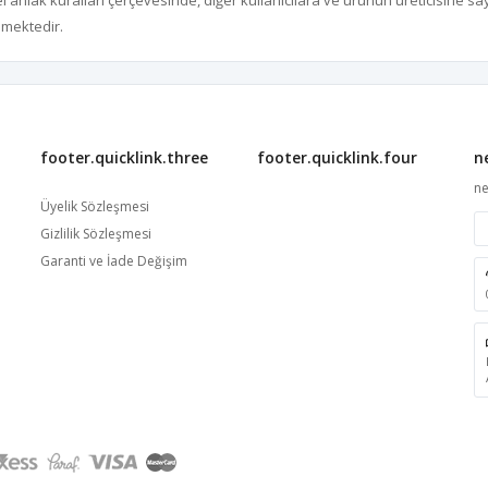
hlak kuralları çerçevesinde, diğer kullanıcılara ve ürünün üreticisine s
nmektedir.
footer.quicklink.three
footer.quicklink.four
n
ne
Üyelik Sözleşmesi
Gizlilik Sözleşmesi
Garanti ve İade Değişim