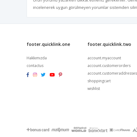
Ürün yorumu yazarken dikkat etmeniz gerekenler: Genel a
incelenerek uygun görülmeyen yorumlar sistemden sili
footer.quicklink.one
footer.quicklink.two
Hakkımızda
account.myaccount
contactus
account.customerorders
account.customeraddresses
shoppingcart
wishlist