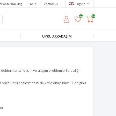
nt.ordertracking
help
contactus
English
wishlist.headerquantity
shoppingcart.headerquantity
UYKU ARKADAŞIM
 doldurmanız iletişim ve ulaşım problemleri olasılığı
an önce Satış sözleşmesini dikkatle okuyunuz. Dilediğiniz
ır.