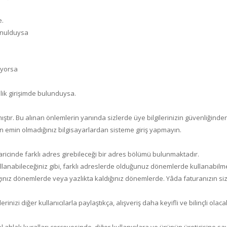
e.
lunulduysa
ıyorsa
ik girişimde bulunduysa.
ştır. Bu alınan önlemlerin yanında sizlerde üye bilgilerinizin güvenliğind
dan emin olmadığınız bilgisayarlardan sisteme giriş yapmayın.
haricinde farklı adres girebileceği bir adres bölümü bulunmaktadır.
anabileceğiniz gibi, farklı adreslerde olduğunuz dönemlerde kullanabilme
cağınız dönemlerde veya yazlıkta kaldığınız dönemlerde. Yâda faturanızın si
rinizi diğer kullanıcılarla paylaştıkça, alışveriş daha keyifli ve bilinçli ola