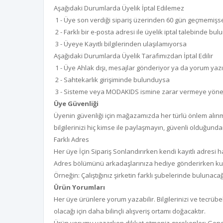
Aşağıdaki Durumlarda Üyelik İptal Edilemez
1 - Üye son verdiği sipariş üzerinden 60 gün geçmemişs
2 - Farklı bir e-posta adresi ile üyelik iptal talebinde bu
3 - Üyeye Kayıtlı bilgilerinden ulaşılamıyorsa
Aşağıdaki Durumlarda Üyelik Tarafımızdan İptal Edilir
1 - Üye Ahlak dışı, mesajlar gönderiyor ya da yorum yaz
2 - Sahtekarlık girişiminde bulunduysa
3 - Sisteme veya MODAKIDS ismine zarar vermeye yönel
Üye Güvenliği
Üyenin güvenliği için mağazamızda her türlü önlem alınmı
bilgilerinizi hiç kimse ile paylaşmayın, güvenli olduğun
Farklı Adres
Her üye İçin Sipariş Sonlandırırken kendi kayıtlı adresi 
Adres bölümünü arkadaşlarınıza hediye gönderirken kull
Örneğin: Çalıştığınız şirketin farklı şubelerinde buluna
Ürün Yorumları
Her üye ürünlere yorum yazabilir. Bilgilerinizi ve tecrübele
olacağı için daha bilinçli alışveriş ortamı doğacaktır.