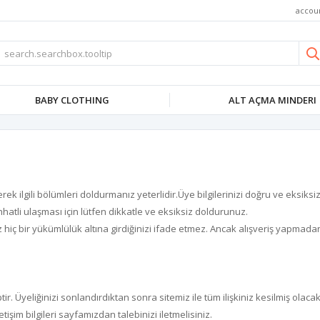
accou
BABY CLOTHING
ALT AÇMA MINDERI
 ilgili bölümleri doldurmanız yeterlidir.Üye bilgilerinizi doğru ve eksiksiz
hatli ulaşması için lütfen dikkatle ve eksiksiz doldurunuz.
z hiç bir yükümlülük altına girdiğinizi ifade etmez. Ancak alışveriş yapmad
 Üyeliğinizi sonlandırdıktan sonra sitemiz ile tüm ilişkiniz kesilmiş olacakt
tişim bilgileri sayfamızdan talebinizi iletmelisiniz.