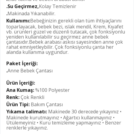
.
Su Geçirmez
,
Kolay Temizlenir
.
Makinada Yıkanabilir.
Kullanımı:
Bebeğinizin gerekli olan tüm ihtiyaçlarını
toparlayacak, bebek bezi, ıslak mendil, Krem, Kıyafet
vb. ürünleri güzel ve düzenli tutacak, çok fonksiyonlu
yeniden kullanılabilir su geçirmez anne bebek
çantasıdır.Bebek arabası askısı sayesinden anne çok
rahat emniyetleybilir. Çok fonksiyonlu çanta her
alanda kullanıma uygundur.
Paket İçeriği:
.
Anne Bebek Çantası
Ürün İçeriği:
Ana Kumaş:
%100 Polyester
Renk:
Çok Renkli
Ürün Tipi:
Bakım Çantası
Yıkama talimatı:
Makinede 30 derecede yıkayınız •
Makinede kurutmayınız • Ağartıcı kullanmayınız •
Ütülemeyiniz • Kuru temizleme yapmayınız • Benzer
renklerle yıkayınız.