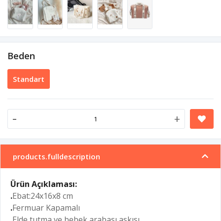
Beden
Standart
-
+
products.fulldescription
Ürün Açıklaması:
.
Ebat:24x16x8 cm
.
Fermuar Kapamalı
.
Elde tutma ve bebek arabası askısı