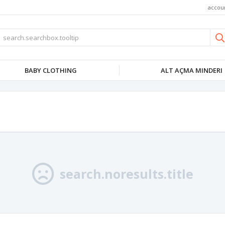
accou
BABY CLOTHING
ALT AÇMA MINDERI
search.noresults.title