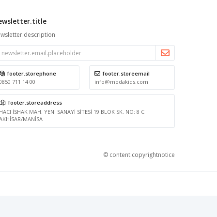
ewsletter.title
wsletter.description
footer.storephone
footer.storeemail
0850 711 14 00
info@modakids.com
footer.storeaddress
HACI İSHAK MAH. YENİ SANAYİ SİTESİ 19.BLOK SK. NO: 8 C
AKHİSAR/MANİSA
© content.copyrightnotice