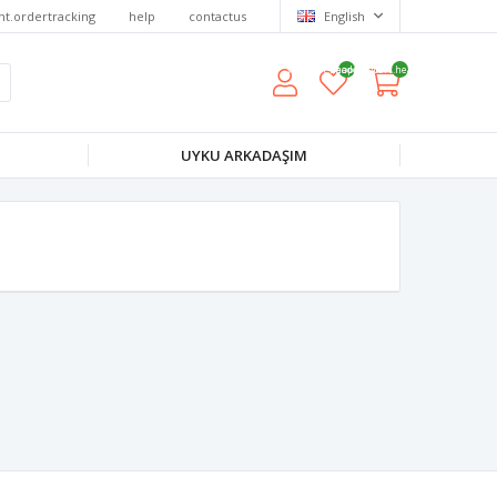
nt.ordertracking
help
contactus
English
wishlist.headerquantity
shoppingcart.headerquantity
UYKU ARKADAŞIM