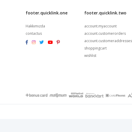
footer.quicklink.one
footer.quicklink.two
Hakkımızda
account.myaccount
contactus
account.customerorders
account.customeraddresses
shoppingcart
wishlist