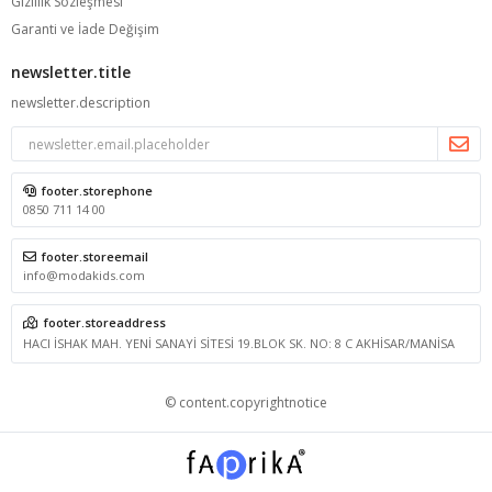
Gizlilik Sözleşmesi
Garanti ve İade Değişim
newsletter.title
newsletter.description
footer.storephone
0850 711 14 00
footer.storeemail
info@modakids.com
footer.storeaddress
HACI İSHAK MAH. YENİ SANAYİ SİTESİ 19.BLOK SK. NO: 8 C AKHİSAR/MANİSA
© content.copyrightnotice