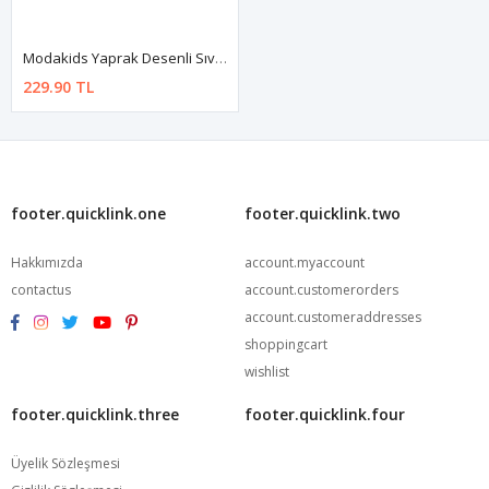
Modakids Yaprak Desenli Sıvı Geçirmez Mama Önlüğü
229.90 TL
footer.quicklink.one
footer.quicklink.two
Hakkımızda
account.myaccount
contactus
account.customerorders
account.customeraddresses
shoppingcart
wishlist
footer.quicklink.three
footer.quicklink.four
Üyelik Sözleşmesi