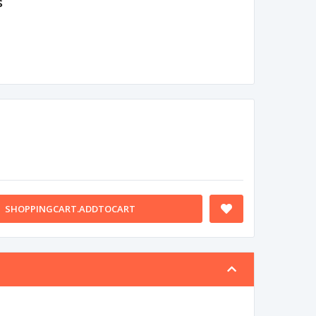
s
SHOPPINGCART.ADDTOCART