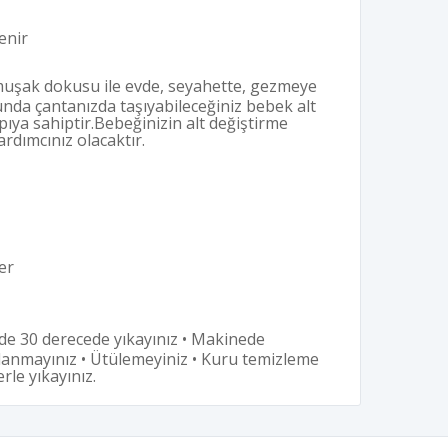
enir
muşak dokusu ile evde, seyahette, gezmeye
unda çantanızda taşıyabileceğiniz bebek alt
pıya sahiptir.Bebeğinizin alt değiştirme
rdımcınız olacaktır.
er
e 30 derecede yıkayınız • Makinede
llanmayınız • Ütülemeyiniz • Kuru temizleme
rle yıkayınız.