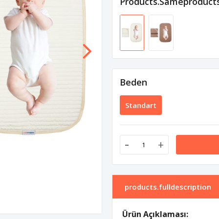
Products.sameproduct
Beden
Standart
-
+
products.fulldescription
Ürün Açıklaması: