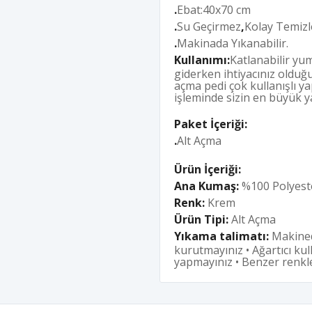
.
Ebat:40x70 cm
.
Su Geçirmez
,
Kolay Temizl
.
Makinada Yıkanabilir.
Kullanımı:
Katlanabilir yu
giderken ihtiyacınız olduğ
açma pedi çok kullanışlı ya
işleminde sizin en büyük ya
Paket İçeriği:
.
Alt Açma
Ürün İçeriği:
Ana Kumaş:
%100 Polyest
Renk:
Krem
Ürün Tipi:
Alt Açma
Yıkama talimatı:
Makined
kurutmayınız • Ağartıcı ku
yapmayınız • Benzer renkle