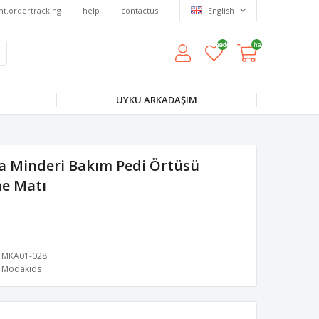
nt.ordertracking
help
contactus
English
wishlist.headerquantity
shoppingcart.headerquantity
UYKU ARKADAŞIM
a Minderi Bakım Pedi Örtüsü
me Matı
MKA01-028
Modakids