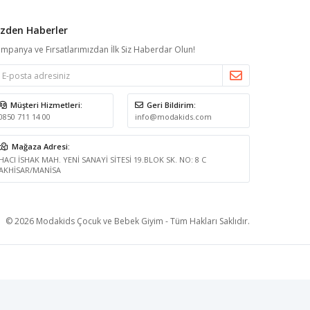
izden Haberler
mpanya ve Fırsatlarımızdan İlk Siz Haberdar Olun!
Müşteri Hizmetleri:
Geri Bildirim:
0850 711 14 00
info@modakids.com
Mağaza Adresi:
HACI İSHAK MAH. YENİ SANAYİ SİTESİ 19.BLOK SK. NO: 8 C
AKHİSAR/MANİSA
© 2026 Modakids Çocuk ve Bebek Giyim - Tüm Hakları Saklıdır.