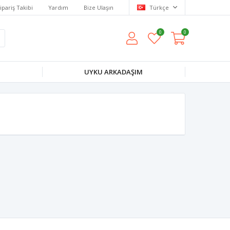
ipariş Takibi
Yardım
Bize Ulaşın
Türkçe
0
0
UYKU ARKADAŞIM