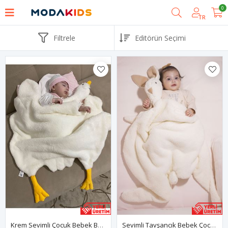
0
TR
Filtrele
Krem Sevimli Çocuk Bebek Battaniyesi Ördek Kışlık Peluş Welsoft Kaz Battaniye
Sevimli Tavşancık Bebek Çocuk Battaniyesi Kışlık Peluş Welsoft Tavşan Battaniye