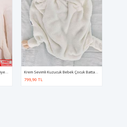
Sevimli Tavşancık Bebek Çocuk Battaniyesi Kışlık Peluş Welsoft Tavşan Battaniye
Krem Sevimli Kuzucuk Bebek Çocuk Battaniyesi Kışlık Peluş Welsoft Koyun Kuzu Battaniye
799,90 TL