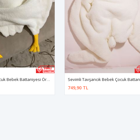
Krem Sevimli Çocuk Bebek Battaniyesi Ördek Kışlık Peluş Welsoft Kaz Battaniye
749,90 TL