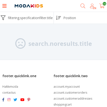
shoppingcart.he
EN
filtering.specificationfilter.title
search.noresults.title
footer.quicklink.one
footer.quicklink.two
Hakkımızda
account.myaccount
contactus
account.customerorders
account.customeraddresses
shoppingcart