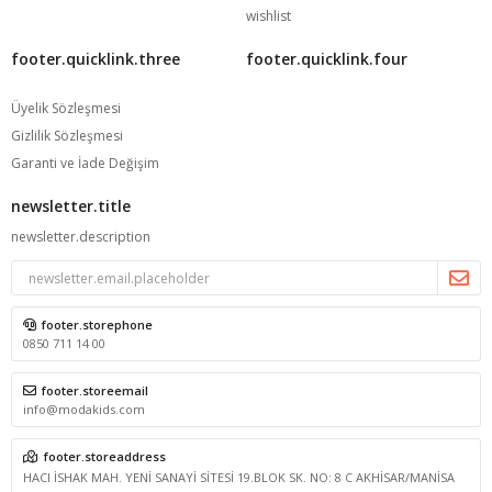
wishlist
footer.quicklink.three
footer.quicklink.four
Üyelik Sözleşmesi
Gizlilik Sözleşmesi
Garanti ve İade Değişim
newsletter.title
newsletter.description
footer.storephone
0850 711 14 00
footer.storeemail
info@modakids.com
footer.storeaddress
HACI İSHAK MAH. YENİ SANAYİ SİTESİ 19.BLOK SK. NO: 8 C AKHİSAR/MANİSA