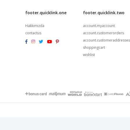
footer.quicklink.one
footer.quicklink.two
Hakkımızda
account.myaccount
contactus
account.customerorders
account.customeraddresses
shoppingcart
wishlist