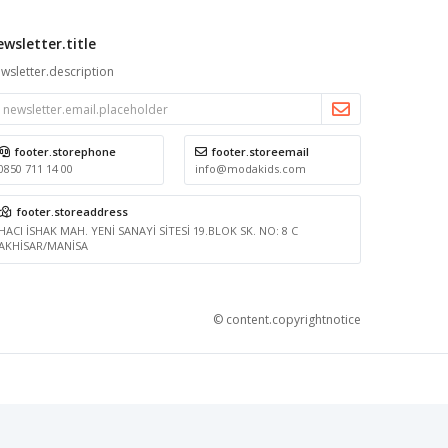
ewsletter.title
wsletter.description
footer.storephone
footer.storeemail
0850 711 14 00
info@modakids.com
footer.storeaddress
HACI İSHAK MAH. YENİ SANAYİ SİTESİ 19.BLOK SK. NO: 8 C
AKHİSAR/MANİSA
© content.copyrightnotice