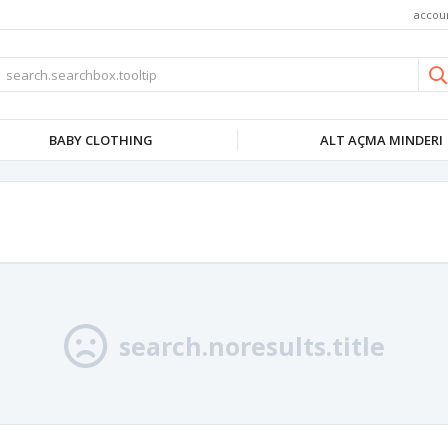
accou
BABY CLOTHING
ALT AÇMA MINDERI
search.noresults.title