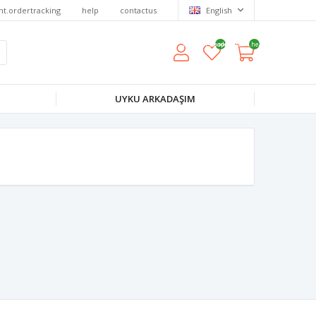
nt.ordertracking
help
contactus
English
wishlist.headerquantity
shoppingcart.headerquantity
UYKU ARKADAŞIM