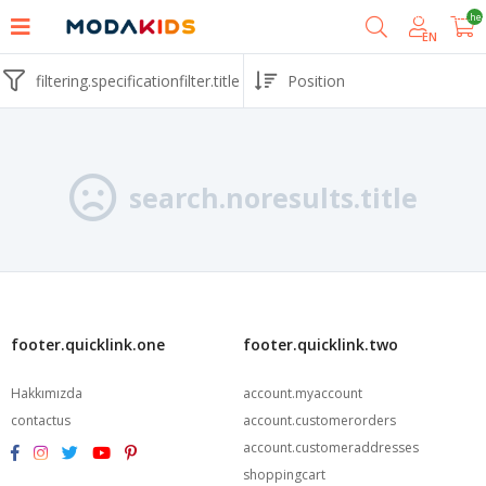
shoppingcart.he
EN
filtering.specificationfilter.title
search.noresults.title
footer.quicklink.one
footer.quicklink.two
Hakkımızda
account.myaccount
contactus
account.customerorders
account.customeraddresses
shoppingcart