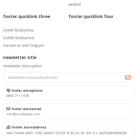
wishlist
footer.quicklink.three
footer.quicklink.four
Üyelik Sözleşmesi
Gizlilik Sözleşmesi
Garanti ve İade Değişim
newsletter.title
newsletter.description
footer.storephone
0850 711 14 00
footer.storeemail
info@modakids.com
footer.storeaddress
HACI İSHAK MAH. YENİ SANAYİ SİTESİ 19.BLOK SK. NO: 8 C AKHİSAR/MANİSA