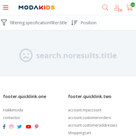
shoppingcart.he
EN
filtering.specificationfilter.title
search.noresults.title
footer.quicklink.one
footer.quicklink.two
Hakkımızda
account.myaccount
contactus
account.customerorders
account.customeraddresses
shoppingcart