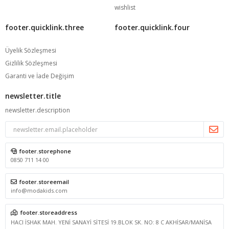
wishlist
footer.quicklink.three
footer.quicklink.four
Üyelik Sözleşmesi
Gizlilik Sözleşmesi
Garanti ve İade Değişim
newsletter.title
newsletter.description
footer.storephone
0850 711 14 00
footer.storeemail
info@modakids.com
footer.storeaddress
HACI İSHAK MAH. YENİ SANAYİ SİTESİ 19.BLOK SK. NO: 8 C AKHİSAR/MANİSA