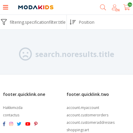
shoppingcart.he
EN
filtering.specificationfilter.title
search.noresults.title
footer.quicklink.one
footer.quicklink.two
Hakkımızda
account.myaccount
contactus
account.customerorders
account.customeraddresses
shoppingcart