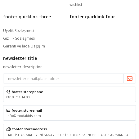
wishlist
footer.quicklink.three
footer.quicklink.four
Üyelik Sözleşmesi
Gizlilik Sözleşmesi
Garanti ve İade Değişim
newsletter.title
newsletter.description
footer.storephone
0850 711 14 00
footer.storeemail
info@modakids.com
footer.storeaddress
HACI İSHAK MAH. YENİ SANAYİ SİTESİ 19.BLOK SK. NO: 8 C AKHİSAR/MANİSA