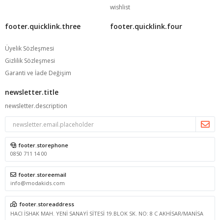
wishlist
footer.quicklink.three
footer.quicklink.four
Üyelik Sözleşmesi
Gizlilik Sözleşmesi
Garanti ve İade Değişim
newsletter.title
newsletter.description
footer.storephone
0850 711 14 00
footer.storeemail
info@modakids.com
footer.storeaddress
HACI İSHAK MAH. YENİ SANAYİ SİTESİ 19.BLOK SK. NO: 8 C AKHİSAR/MANİSA