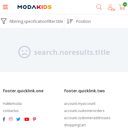
shoppingcart.he
EN
filtering.specificationfilter.title
search.noresults.title
footer.quicklink.one
footer.quicklink.two
Hakkımızda
account.myaccount
contactus
account.customerorders
account.customeraddresses
shoppingcart