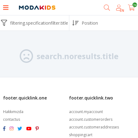
shoppingcart.he
EN
filtering.specificationfilter.title
search.noresults.title
footer.quicklink.one
footer.quicklink.two
Hakkımızda
account.myaccount
contactus
account.customerorders
account.customeraddresses
shoppingcart