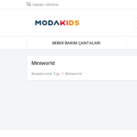
header.infotext
BEBEK BAKIM ÇANTALARI
Miniworld
Breadcrumb.top
Miniworld