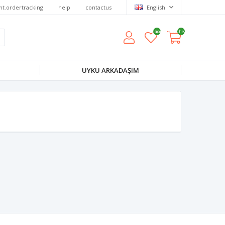
nt.ordertracking
help
contactus
English
wishlist.headerquantity
shoppingcart.headerquantity
UYKU ARKADAŞIM