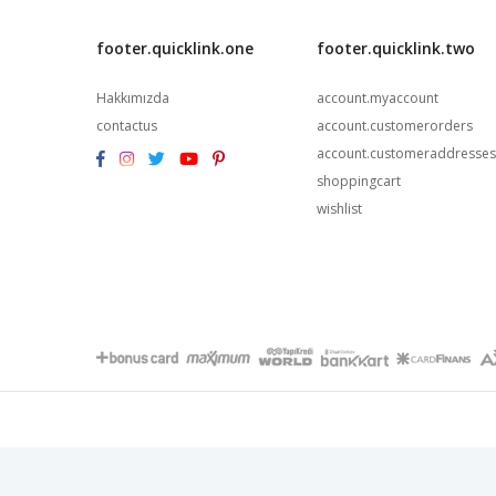
footer.quicklink.one
footer.quicklink.two
Hakkımızda
account.myaccount
contactus
account.customerorders
account.customeraddresses
shoppingcart
wishlist