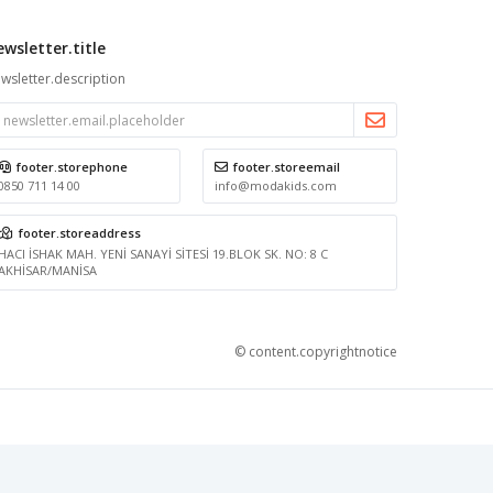
ewsletter.title
wsletter.description
footer.storephone
footer.storeemail
0850 711 14 00
info@modakids.com
footer.storeaddress
HACI İSHAK MAH. YENİ SANAYİ SİTESİ 19.BLOK SK. NO: 8 C
AKHİSAR/MANİSA
© content.copyrightnotice