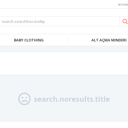
accou
BABY CLOTHING
ALT AÇMA MINDERI
search.noresults.title