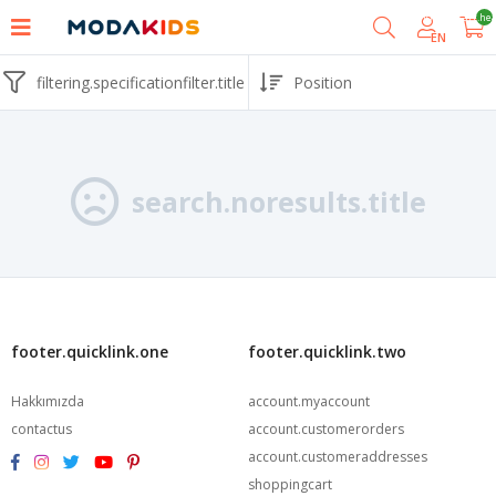
shoppingcart.he
EN
filtering.specificationfilter.title
search.noresults.title
footer.quicklink.one
footer.quicklink.two
Hakkımızda
account.myaccount
contactus
account.customerorders
account.customeraddresses
shoppingcart