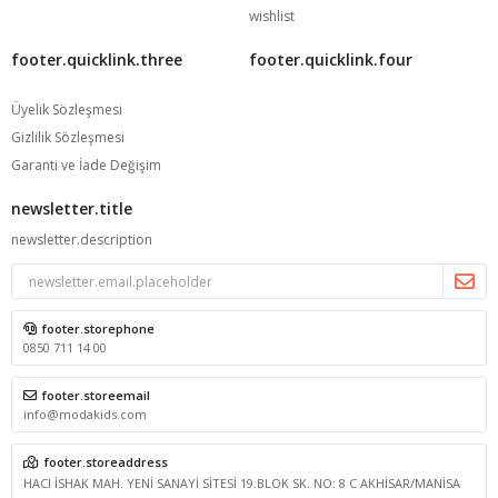
wishlist
footer.quicklink.three
footer.quicklink.four
Üyelik Sözleşmesi
Gizlilik Sözleşmesi
Garanti ve İade Değişim
newsletter.title
newsletter.description
footer.storephone
0850 711 14 00
footer.storeemail
info@modakids.com
footer.storeaddress
HACI İSHAK MAH. YENİ SANAYİ SİTESİ 19.BLOK SK. NO: 8 C AKHİSAR/MANİSA