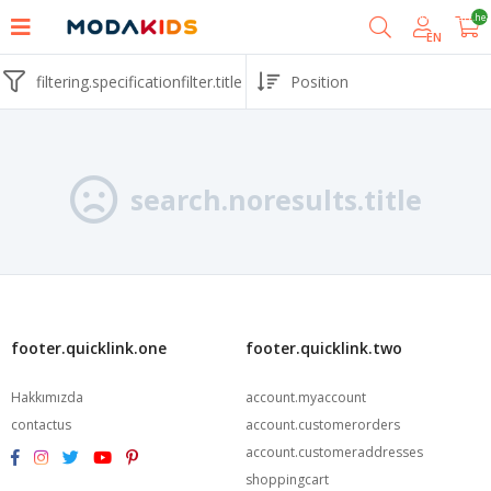
shoppingcart.he
EN
filtering.specificationfilter.title
search.noresults.title
footer.quicklink.one
footer.quicklink.two
Hakkımızda
account.myaccount
contactus
account.customerorders
account.customeraddresses
shoppingcart