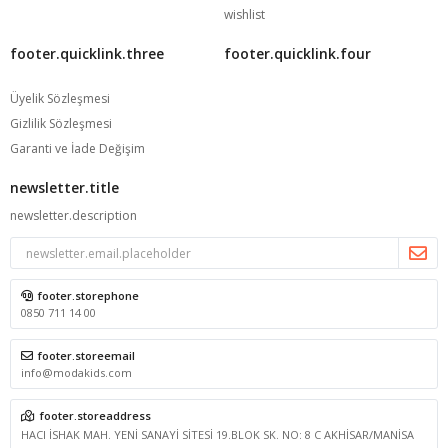
wishlist
footer.quicklink.three
footer.quicklink.four
Üyelik Sözleşmesi
Gizlilik Sözleşmesi
Garanti ve İade Değişim
newsletter.title
newsletter.description
footer.storephone
0850 711 14 00
footer.storeemail
info@modakids.com
footer.storeaddress
HACI İSHAK MAH. YENİ SANAYİ SİTESİ 19.BLOK SK. NO: 8 C AKHİSAR/MANİSA