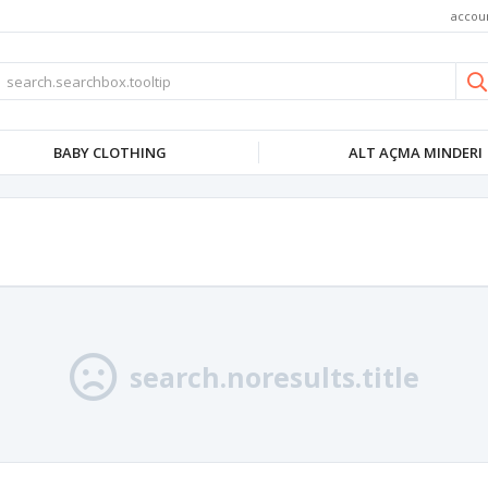
accou
BABY CLOTHING
ALT AÇMA MINDERI
search.noresults.title