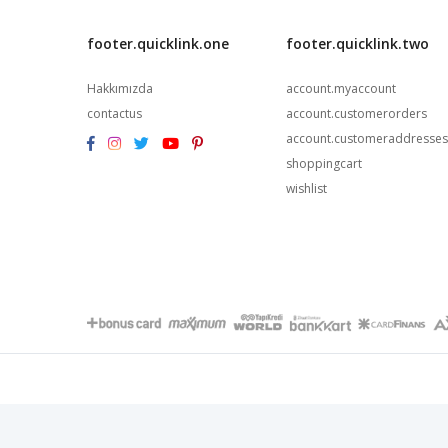
footer.quicklink.one
footer.quicklink.two
Hakkımızda
account.myaccount
contactus
account.customerorders
account.customeraddresses
shoppingcart
wishlist