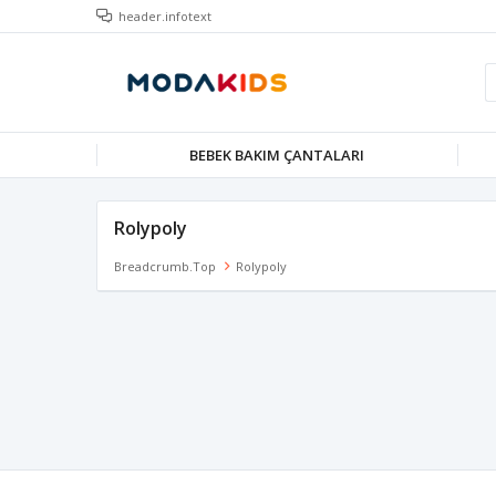
header.infotext
BEBEK BAKIM ÇANTALARI
Rolypoly
Breadcrumb.top
Rolypoly