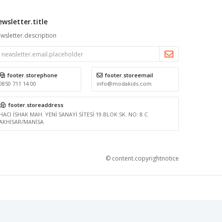
ewsletter.title
wsletter.description
footer.storephone
footer.storeemail
0850 711 14 00
info@modakids.com
footer.storeaddress
HACI İSHAK MAH. YENİ SANAYİ SİTESİ 19.BLOK SK. NO: 8 C
AKHİSAR/MANİSA
© content.copyrightnotice