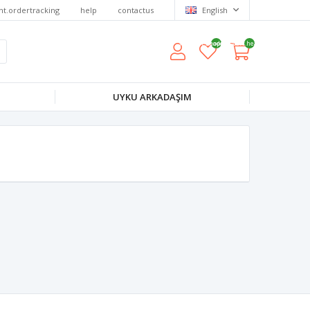
nt.ordertracking
help
contactus
English
wishlist.headerquantity
shoppingcart.headerquantity
UYKU ARKADAŞIM