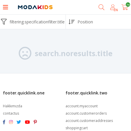
shoppingcart.he
EN
filtering.specificationfilter.title
search.noresults.title
footer.quicklink.one
footer.quicklink.two
Hakkımızda
account.myaccount
contactus
account.customerorders
account.customeraddresses
shoppingcart