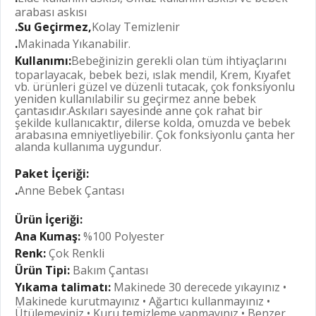
arabası askısı
.
Su Geçirmez
,
Kolay Temizlenir
.
Makinada Yıkanabilir.
Kullanımı:
Bebeğinizin gerekli olan tüm ihtiyaçlarını
toparlayacak, bebek bezi, ıslak mendil, Krem, Kıyafet
vb. ürünleri güzel ve düzenli tutacak, çok fonksiyonlu
yeniden kullanılabilir su geçirmez anne bebek
çantasıdır.Askıları sayesinde anne çok rahat bir
şekilde kullanıcaktır, dilerse kolda, omuzda ve bebek
arabasına emniyetliyebilir. Çok fonksiyonlu çanta her
alanda kullanıma uygundur.
Paket İçeriği:
.
Anne Bebek Çantası
Ürün İçeriği:
Ana Kumaş:
%100 Polyester
Renk:
Çok Renkli
Ürün Tipi:
Bakım Çantası
Yıkama talimatı:
Makinede 30 derecede yıkayınız •
Makinede kurutmayınız • Ağartıcı kullanmayınız •
Ütülemeyiniz • Kuru temizleme yapmayınız • Benzer