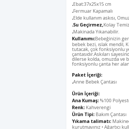
.
Ebat:37x25x15 cm
.
Fermuar Kapamalı
.
Elde kullanım askısı, Omuz
.
Su Geçirmez
,
Kolay Temiz
.
Makinada Yıkanabilir.
Kullanımı:
Bebeğinizin gere
bebek bezi, ıslak mendil, K
tutacak, çok fonksiyonlu y
çantasıdır.Askıları sayesin
dilerse kolda, omuzda ve b
fonksiyonlu çanta her ala
Paket İçeriği:
.
Anne Bebek Çantası
Ürün İçeriği:
Ana Kumaş:
%100 Polyest
Renk:
Kahverengi
Ürün Tipi:
Bakım Çantası
Yıkama talimatı:
Makined
kurutmayınız • Ağartıcı ku