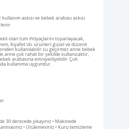
 kullanım askısı ve bebek arabası askısı
lenir
kli olan tüm ihtiyaçlarını toparlayacak,
rem, Kıyafet vb. ürünleri güzel ve düzenli
eniden kullanılabilir su geçirmez anne bebek
de anne çok rahat bir şekilde kullanıcaktır,
ebek arabasına emniyetliyebilir. Çok
nda kullanıma uygundur.
er
e 30 derecede yıkayınız • Makinede
llanmayınız • Ütülemeyiniz • Kuru temizleme