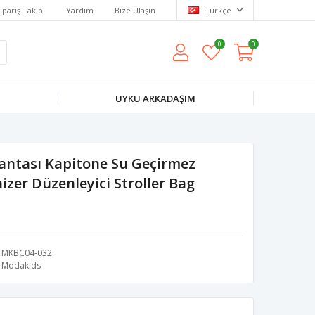
ipariş Takibi
Yardım
Bize Ulaşın
Türkçe
0
0
UYKU ARKADAŞIM
antası Kapitone Su Geçirmez
zer Düzenleyici Stroller Bag
MKBC04-032
Modakids