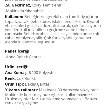
.
Su Geçirmez
,
Kolay Temizlenir
.
Makinada Yıkanabilir.
Kullanımı:
Bebeğinizin gerekli olan tüm ihtiyaçlarını
toparlayacak, bebek bezi, ıslak mendil, Krem, Kıyafet
vb. ürünleri güzel ve düzenli tutacak, çok fonksiyonlu
yeniden kullanılabilir su geçirmez anne bebek
çantasıdır.Bebek arabası askısı sayesinden anne çok
rahat emniyetleybilir. Çok fonksiyonlu çanta her
alanda kullanıma uygundur.
Paket İçeriği:
.
Anne Bebek Çantası
Ürün İçeriği:
Ana Kumaş:
%100 Polyester
Renk:
Çok Renkli
Ürün Tipi:
Bakım Çantası
Yıkama talimatı:
Makinede 30 derecede yıkayınız •
Makinede kurutmayınız • Ağartıcı kullanmayınız •
Ütülemeyiniz • Kuru temizleme yapmayınız • Benzer
renklerle yıkayınız.