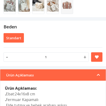
Beden
Standart
-
+
Ürün Açıklaması
Ürün Açıklaması:
.
Ebat:24x16x8 cm
.
Fermuar Kapamalı
.
Elde tutma ve bebek arabası askısı