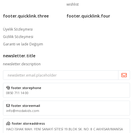
wishlist
footer.quicklink.three
footer.quicklink.four
Üyelik Sözleşmesi
Gizlilik Sözleşmesi
Garanti ve İade Değişim
newsletter.title
newsletter.description
footer.storephone
0850 711 14 00
footer.storeemail
info@modakids.com
footer.storeaddress
HACI İSHAK MAH. YENİ SANAYİ SİTESİ 19.BLOK SK. NO: 8 C AKHİSAR/MANİSA