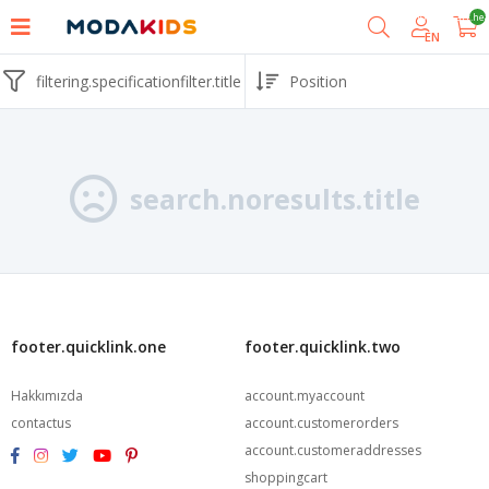
shoppingcart.he
EN
filtering.specificationfilter.title
search.noresults.title
footer.quicklink.one
footer.quicklink.two
Hakkımızda
account.myaccount
contactus
account.customerorders
account.customeraddresses
shoppingcart